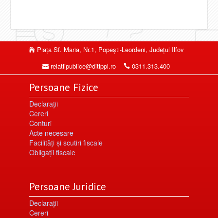
Piaţa Sf. Maria, Nr.1, Popeşti-Leordeni, Judeţul Ilfov
relatiipublice@ditlppl.ro
0311.313.400
Persoane Fizice
Declarații
Cereri
Conturi
Acte necesare
Facilități şi scutiri fiscale
Obligaţii fiscale
Persoane Juridice
Declarații
Cereri