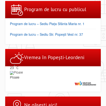
Program de lucru cu publicul
Program de lucru – Sediu Piața Sfânta Maria nr. 1
Program de lucru – Sediu Str. Popești Vest nr. 37
Vremea ȋn Popești-Leordeni
°
23
C
Ploaie
Ne găsești aici!