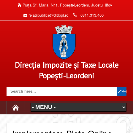
Piaţa Sf. Maria, Nr.1, Popeşti-Leordeni, Judeţul Ilfov
relatiipublice@ditlppl.ro
0311.313.400
Direcția Impozite și Taxe Locale
Popești-Leordeni