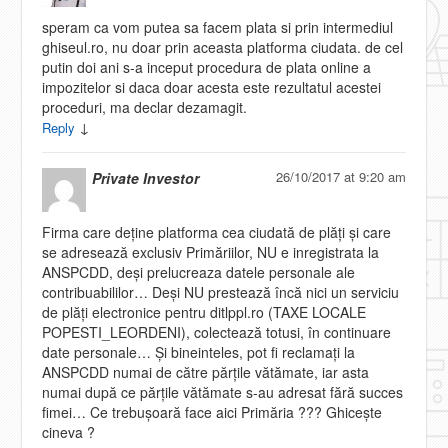
speram ca vom putea sa facem plata si prin intermediul
ghiseul.ro, nu doar prin aceasta platforma ciudata. de cel
putin doi ani s-a inceput procedura de plata online a
impozitelor si daca doar acesta este rezultatul acestei
proceduri, ma declar dezamagit.
↓
Reply
26/10/2017 at 9:20 am
Private Investor
Firma care deține platforma cea ciudată de plăți și care
se adresează exclusiv Primăriilor, NU e inregistrata la
ANSPCDD, deși prelucreaza datele personale ale
contribuabililor… Deși NU prestează încă nici un serviciu
de plăți electronice pentru ditlppl.ro (TAXE LOCALE
POPESTI_LEORDENI), colectează totusi, în continuare
date personale… Și bineinteles, pot fi reclamați la
ANSPCDD numai de către părțile vătămate, iar asta
numai după ce părțile vătămate s-au adresat fără succes
fimei… Ce trebușoară face aici Primăria ??? Ghicește
cineva ?