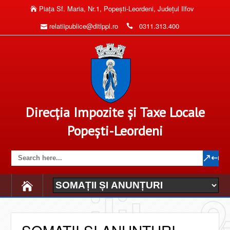
Piaţa Sf. Maria, Nr.1, Popeşti-Leordeni, Judeţul Ilfov
relatiipublice@ditlppl.ro
0311.313.400
Direcția Impozite și Taxe Locale
Popești-Leordeni