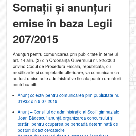
Somații și anunțuri
emise în baza Legii
207/2015
Anunțuri pentru comunicarea prin publicitate în temeiul
art. 44 alin. (3) din Ordonanţa Guvernului nr. 92/2003
privind Codul de Procedură Fiscală, republicată, cu
modificările şi completările ulterioare, vă comunicăm că
au fost emise acte administrative fiscale pentru următorii
contribuabili:
Anunț colectiv pentru comunicarea prin publicitate nr.
31932 din 9.07.2019
Anunț – Consiliul de administrație al Școlii gimnaziale
„Ioan Bădescu” anunță organizarea concursului și
testării pentru ocuparea pe perioadă determinată de
posturi didactice/catedre
Anunţ public privind decizia etapei de încadrare