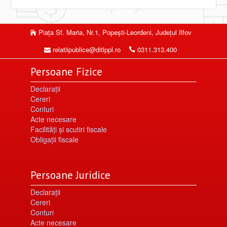
Piaţa Sf. Maria, Nr.1, Popeşti-Leordeni, Judeţul Ilfov
relatiipublice@ditlppl.ro
0311.313.400
Persoane Fizice
Declarații
Cereri
Conturi
Acte necesare
Facilități şi scutiri fiscale
Obligaţii fiscale
Persoane Juridice
Declarații
Cereri
Conturi
Acte necesare