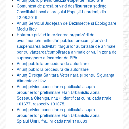
Comunicat de presă privind desfășurarea ședinței
Consiliului Local al orașului Popești-Leordeni, din
12.08.2019
Anunț Serviciul Județean de Dezinsecție și Ecologizare
Mediu Ilfov
Hotarare privind interzicerea organizării de
evenimente/manifestări publice, precum şi privind
suspendarea activităţii târgurilor autorizate de animale
pentru vânzarea/cumpărarea animalelor vii, în zona de
supraveghere a focarelor de PPA
Anunţ public la procedura de autorizare
Anunţ public la procedura de autorizare
Anunț Direcția Sanitară Veterinară și pentru Siguranța
Alimentelor Ilfov
Anunţ privind consultarea publicului asupra
propunerilor preliminare Plan Urbanistic Zonal –
Șoseaua Olteniței, nr.27, identificat cu nr. cadastrale
101677, respectiv 101675.
Anunţ privind consultarea publicului asupra
propunerilor preliminare Plan Urbanistic Zonal –
Splaiul Unirii, fnr., nr cadastral 118.083