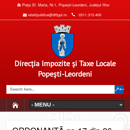
Piaţa Sf. Maria, Nr.1, Popeşti-Leordeni, Judeţul Ilfov
relatiipublice@ditlppl.ro
0311.313.400
Direcția Impozite și Taxe Locale
Popești-Leordeni