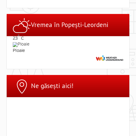
Vremea ȋn Popești-Leordeni
°
23
C
Ploaie
Ne găsești aici!