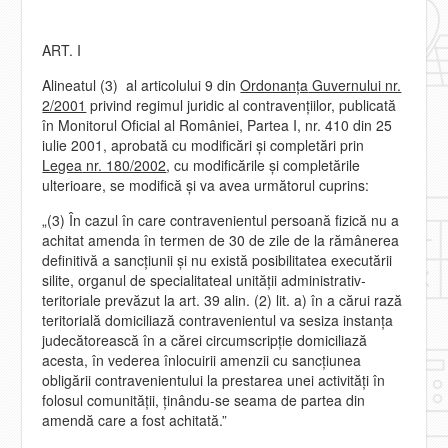
ART. I
Alineatul (3) al articolului 9 din
Ordonanţa
Guvernului nr.
2/2001
privind regimul juridic al contravenţiilor, publicată
în Monitorul Oficial al României, Partea I, nr. 410 din 25
iulie 2001, aprobată cu modificări şi completări prin
Legea
nr. 180/2002
, cu modificările şi completările
ulterioare, se modifică şi va avea următorul cuprins:
„(3) În cazul în care contravenientul persoană fizică nu a
achitat amenda în termen de 30 de zile de la rămânerea
definitivă a sancţiunii şi nu există posibilitatea executării
silite, organul de specialitateal unităţii administrativ-
teritoriale prevăzut la art. 39 alin. (2) lit. a) în a cărui rază
teritorială domiciliază contravenientul va sesiza instanţa
judecătorească în a cărei circumscripţie domiciliază
acesta, în vederea înlocuirii amenzii cu sancţiunea
obligării contravenientului la prestarea unei activităţi în
folosul comunităţii, ţinându-se seama de partea din
amendă care a fost achitată.”