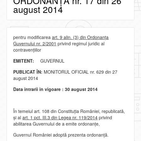
ORDONANŢĂ nr. 17 din 26
august 2014
pentru modificarea
art. 9 alin. (3) din Ordonanţa
Guvernului nr. 2/2001
privind regimul juridic al
contravenţiilor
EMITENT:
GUVERNUL
PUBLICAT ÎN:
MONITORUL OFICIAL nr. 629 din 27
august 2014
Data intrarii in vigoare : 30 august 2014
În temeiul art. 108 din Constituţia României, republicată,
şi al
art. 1 pct. III.3 din Legea nr. 119/2014
privind
abilitarea Guvernului de a emite ordonanţe,
Guvernul României adoptă prezenta ordonanţă.