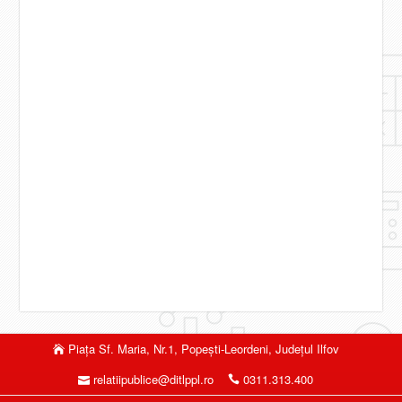
Piaţa Sf. Maria, Nr.1, Popeşti-Leordeni, Judeţul Ilfov
relatiipublice@ditlppl.ro
0311.313.400