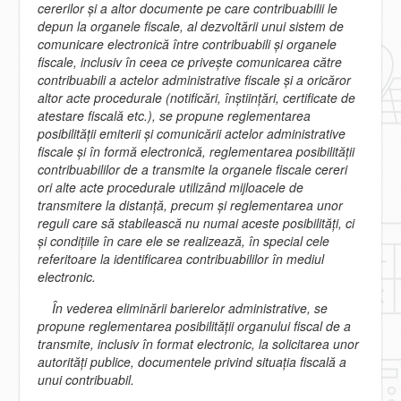
cererilor şi a altor documente pe care contribuabilii le
depun la organele fiscale, al dezvoltării unui sistem de
comunicare electronică între contribuabili şi organele
fiscale, inclusiv în ceea ce priveşte comunicarea către
contribuabili a actelor administrative fiscale şi a oricăror
altor acte procedurale (notificări, înştiinţări, certificate de
atestare fiscală etc.), se propune reglementarea
posibilităţii emiterii şi comunicării actelor administrative
fiscale şi în formă electronică, reglementarea posibilităţii
contribuabililor de a transmite la organele fiscale cereri
ori alte acte procedurale utilizând mijloacele de
transmitere la distanţă, precum şi reglementarea unor
reguli care să stabilească nu numai aceste posibilităţi, ci
şi condiţiile în care ele se realizează, în special cele
referitoare la identificarea contribuabililor în mediul
electronic.
În vederea eliminării barierelor administrative, se
propune reglementarea posibilităţii organului fiscal de a
transmite, inclusiv în format electronic, la solicitarea unor
autorităţi publice, documentele privind situaţia fiscală a
unui contribuabil.