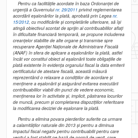
Pentru ca facilităţile acordate în baza Ordonanţei de
urgenţă a Guvernului
nr. 29/2011
privind reglementarea
acordării eşalonărilor la plată, aprobată prin Legea
nr.
15/2012
, cu modificările şi completările ulterioare, să îşi
atingă obiectivul scontat de sprijin al contribuabililor aflaţi
în dificultate financiară temporară, se propune includerea
creanţelor stabilite de alte organe şi transmise spre
recuperare Agenţiei Naţionale de Administrare Fiscală
(ANAF) în sfera de aplicare a eşalonărilor la plată, astfel
încât vor constitui obiect al eşalonării toate obligaţiile de
plată existente în evidenţa organului fiscal la data emiterii
certificatului de atestare fiscală, această măsură
reprezentând o relaxare a condiţiilor de acordare şi
menţinere a eşalonării şi asigurând evitarea executării
contribuabililor viabili din punct de vedere economic,
menţinerea lor în activitate şi, implicit, păstrarea locurilor
de muncă, precum şi completarea dispoziţiilor referitoare
la modificarea deciziei de eşalonare la plată.
Pentru a elimina povara pierderilor suferite ca urmare
a calamităţilor naturale din 2013 şi pentru a diminua
impactul fiscal negativ pentru contribuabilii pentru care
venitul a fost stabilit pe bază de normă de venit, care,