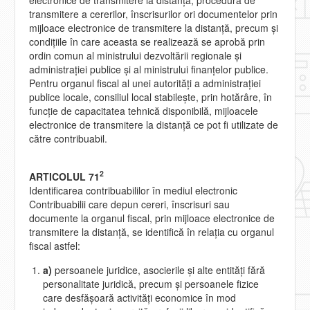
transmitere a cererilor, înscrisurilor ori documentelor prin
mijloace electronice de transmitere la distanţă, precum şi
condiţiile în care aceasta se realizează se aprobă prin
ordin comun al ministrului dezvoltării regionale şi
administraţiei publice şi al ministrului finanţelor publice.
Pentru organul fiscal al unei autorităţi a administraţiei
publice locale, consiliul local stabileşte, prin hotărâre, în
funcţie de capacitatea tehnică disponibilă, mijloacele
electronice de transmitere la distanţă ce pot fi utilizate de
către contribuabil.
2
ARTICOLUL 71
Identificarea contribuabililor în mediul electronic
Contribuabilii care depun cereri, înscrisuri sau
documente la organul fiscal, prin mijloace electronice de
transmitere la distanţă, se identifică în relaţia cu organul
fiscal astfel:
a)
persoanele juridice, asocierile şi alte entităţi fără
personalitate juridică, precum şi persoanele fizice
care desfăşoară activităţi economice în mod