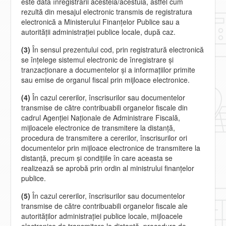
este data înregistrării acesteia/acestuia, astfel cum
rezultă din mesajul electronic transmis de registratura
electronică a Ministerului Finanţelor Publice sau a
autorităţii administraţiei publice locale, după caz.
(3)
În sensul prezentului cod, prin registratură electronică
se înţelege sistemul electronic de înregistrare şi
tranzacţionare a documentelor şi a informaţiilor primite
sau emise de organul fiscal prin mijloace electronice.
(4)
În cazul cererilor, înscrisurilor sau documentelor
transmise de către contribuabili organelor fiscale din
cadrul Agenţiei Naţionale de Administrare Fiscală,
mijloacele electronice de transmitere la distanţă,
procedura de transmitere a cererilor, înscrisurilor ori
documentelor prin mijloace electronice de transmitere la
distanţă, precum şi condiţiile în care aceasta se
realizează se aprobă prin ordin al ministrului finanţelor
publice.
(5)
În cazul cererilor, înscrisurilor sau documentelor
transmise de către contribuabili organelor fiscale ale
autorităţilor administraţiei publice locale, mijloacele
electronice de transmitere la distanţă, procedura de