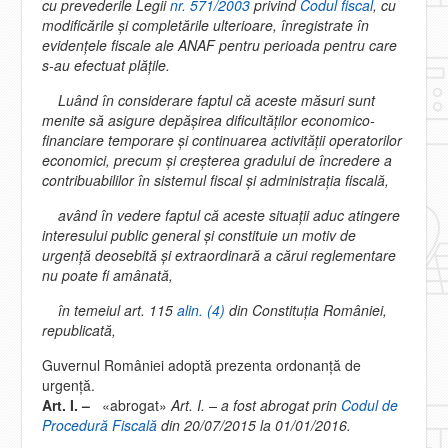
cu prevederile Legii
nr. 571/2003
privind
Codul fiscal
, cu
modificările şi completările ulterioare, înregistrate în
evidenţele fiscale ale ANAF pentru perioada pentru care
s-au efectuat plăţile.
Luând în considerare faptul că aceste măsuri sunt
menite să asigure depăşirea dificultăţilor economico-
financiare temporare şi continuarea activităţii operatorilor
economici, precum şi creşterea gradului de încredere a
contribuabililor în sistemul fiscal şi administraţia fiscală,
având în vedere faptul că aceste situaţii aduc atingere
interesului public general şi constituie un motiv de
urgenţă deosebită şi extraordinară a cărui reglementare
nu poate fi amânată,
în temeiul art. 115
alin. (4)
din Constituţia României,
republicată,
Guvernul României adoptă prezenta ordonanţă de
urgenţă.
Art. I. –
«abrogat»
Art. I. – a fost abrogat prin
Codul de
Procedură Fiscală
din 20/07/2015 la 01/01/2016.