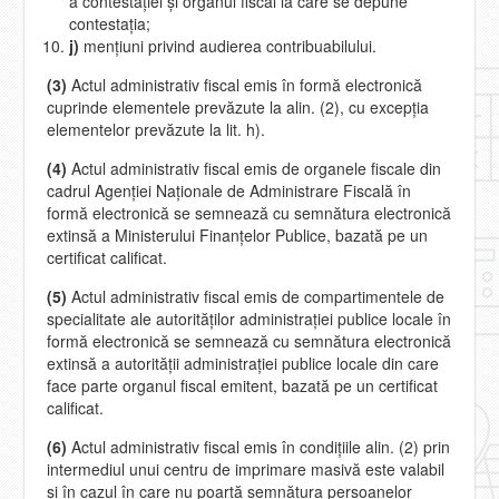
a contestaţiei şi organul fiscal la care se depune
contestaţia;
j)
menţiuni privind audierea contribuabilului.
(3)
Actul administrativ fiscal emis în formă electronică
cuprinde elementele prevăzute la alin. (2), cu excepţia
elementelor prevăzute la lit. h).
(4)
Actul administrativ fiscal emis de organele fiscale din
cadrul Agenţiei Naţionale de Administrare Fiscală în
formă electronică se semnează cu semnătura electronică
extinsă a Ministerului Finanţelor Publice, bazată pe un
certificat calificat.
(5)
Actul administrativ fiscal emis de compartimentele de
specialitate ale autorităţilor administraţiei publice locale în
formă electronică se semnează cu semnătura electronică
extinsă a autorităţii administraţiei publice locale din care
face parte organul fiscal emitent, bazată pe un certificat
calificat.
(6)
Actul administrativ fiscal emis în condiţiile alin. (2) prin
intermediul unui centru de imprimare masivă este valabil
şi în cazul în care nu poartă semnătura persoanelor