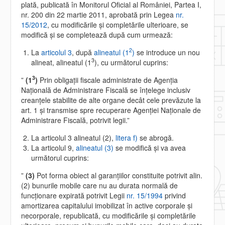
plată, publicată în Monitorul Oficial al României, Partea I,
nr. 200 din 22 martie 2011, aprobată prin Legea
nr.
15/2012
, cu modificările şi completările ulterioare, se
modifică şi se completează după cum urmează:
2
La
articolul 3
, după
alineatul (1
)
se introduce un nou
3
alineat, alineatul (1
), cu următorul cuprins:
3
”
(1
)
Prin obligaţii fiscale administrate de Agenţia
Naţională de Administrare Fiscală se înţelege inclusiv
creanţele stabilite de alte organe decât cele prevăzute la
art. 1 şi transmise spre recuperare Agenţiei Naţionale de
Administrare Fiscală, potrivit legii.”
La articolul 3 alineatul (2),
litera f)
se abrogă.
La articolul 9,
alineatul (3)
se modifică şi va avea
următorul cuprins:
”
(3)
Pot forma obiect al garanţiilor constituite potrivit alin.
(2) bunurile mobile care nu au durata normală de
funcţionare expirată potrivit Legii
nr. 15/1994
privind
amortizarea capitalului imobilizat în active corporale şi
necorporale, republicată, cu modificările şi completările