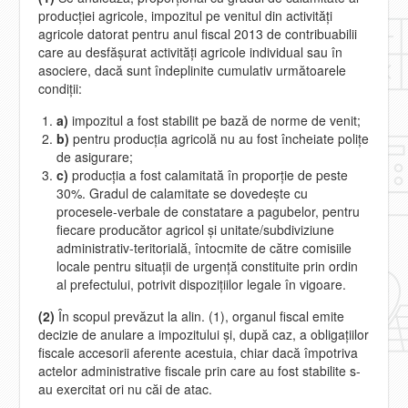
producţiei agricole, impozitul pe venitul din activităţi
agricole datorat pentru anul fiscal 2013 de contribuabilii
care au desfăşurat activităţi agricole individual sau în
asociere, dacă sunt îndeplinite cumulativ următoarele
condiţii:
a)
impozitul a fost stabilit pe bază de norme de venit;
b)
pentru producţia agricolă nu au fost încheiate poliţe
de asigurare;
c)
producţia a fost calamitată în proporţie de peste
30%. Gradul de calamitate se dovedeşte cu
procesele-verbale de constatare a pagubelor, pentru
fiecare producător agricol şi unitate/subdiviziune
administrativ-teritorială, întocmite de către comisiile
locale pentru situaţii de urgenţă constituite prin ordin
al prefectului, potrivit dispoziţiilor legale în vigoare.
(2)
În scopul prevăzut la alin. (1), organul fiscal emite
decizie de anulare a impozitului şi, după caz, a obligaţiilor
fiscale accesorii aferente acestuia, chiar dacă împotriva
actelor administrative fiscale prin care au fost stabilite s-
au exercitat ori nu căi de atac.