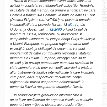
Având în vedere importanţa evitării declanşării unei
acţiuni în constatarea neîndeplinirii obligaţiilor României
în calitate de stat membru ca urmare a notificării pe care
Comisia a transmis-o României în baza de date EU Pilot
(Dosarul EU pilot 6190/14/TAXU) cu privire la posibila
incompatibilitate a prevederilor art. 18
alin. (4)
din
Ordonanţa Guvernului
nr. 92/2003
privind Codul de
procedură fiscală, republicată, cu modificările şi
completările ulterioare, cu jurisprudenţa Curţii de Justiţie
a Uniunii Europene, se propune reglementarea unei
excepţii în privinţa obligaţiei de desemnare a unui
împuternicit de către contribuabilii rezidenţi ai statelor
membre ale Uniunii Europene, excepţie care să fie
extinsă şi în privinţa persoanelor care sunt rezidente în
state semnatare ale unor convenţii, acorduri şi oricăror
altor instrumente juridice internaţionale la care România
este parte, dacă respectivele documente conţin
reglementări privind cooperarea administrativă în
domeniul fiscal şi recuperarea creanţelor fiscale.
În scopul creşterii gradului de informatizare a
activităţilor desfăşurate de organele fiscale, al stimulării
depunerii prin mijloace electronice a declaraţiilor,