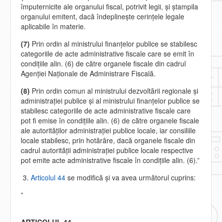
împuternicite ale organului fiscal, potrivit legii, şi ştampila
organului emitent, dacă îndeplineşte cerinţele legale
aplicabile în materie.
(7)
Prin ordin al ministrului finanţelor publice se stabilesc
categoriile de acte administrative fiscale care se emit în
condiţiile alin. (6) de către organele fiscale din cadrul
Agenţiei Naţionale de Administrare Fiscală.
(8)
Prin ordin comun al ministrului dezvoltării regionale şi
administraţiei publice şi al ministrului finanţelor publice se
stabilesc categoriile de acte administrative fiscale care
pot fi emise în condiţiile alin. (6) de către organele fiscale
ale autorităţilor administraţiei publice locale, iar consiliile
locale stabilesc, prin hotărâre, dacă organele fiscale din
cadrul autorităţii administraţiei publice locale respective
pot emite acte administrative fiscale în condiţiile alin. (6).”
Articolul 44
se modifică şi va avea următorul cuprins:
”
ARTICOLUL 44