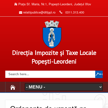
Piaţa Sf. Maria, Nr.1, Popeşti-Leordeni, Judeţul Ilfov
relatiipublice@ditlppl.ro
0311.313.400
Direcția Impozite și Taxe Locale
Popești-Leordeni