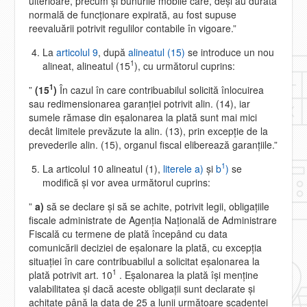
ulterioare, precum şi bunurile mobile care, deşi au durata
normală de funcţionare expirată, au fost supuse
reevaluării potrivit regulilor contabile în vigoare.”
La
articolul 9
, după
alineatul (15)
se introduce un nou
1
alineat, alineatul (15
), cu următorul cuprins:
1
”
(15
)
În cazul în care contribuabilul solicită înlocuirea
sau redimensionarea garanţiei potrivit alin. (14), iar
sumele rămase din eşalonarea la plată sunt mai mici
decât limitele prevăzute la alin. (13), prin excepţie de la
prevederile alin. (15), organul fiscal eliberează garanţiile.”
1
La articolul 10 alineatul (1),
literele a)
şi
b
)
se
modifică şi vor avea următorul cuprins:
”
a)
să se declare şi să se achite, potrivit legii, obligaţiile
fiscale administrate de Agenţia Naţională de Administrare
Fiscală cu termene de plată începând cu data
comunicării deciziei de eşalonare la plată, cu excepţia
situaţiei în care contribuabilul a solicitat eşalonarea la
1
plată potrivit art. 10
. Eşalonarea la plată îşi menţine
valabilitatea şi dacă aceste obligaţii sunt declarate şi
achitate până la data de 25 a lunii următoare scadenţei