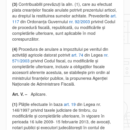
(3)
Contribuabilii prevăzuţi la alin. (1), care au efectuat
plata creanţelor fiscale anulate potrivit prezentului articol,
au dreptul la restituirea sumelor achitate. Prevederile
art.
117
din Ordonanţa Guvernului
nr. 92/2003
privind Codul
de procedură fiscală, republicată, cu modificările şi
completările ulterioare, sunt aplicabile în mod
corespunzător.
(4)
Procedura de anulare a impozitului pe venitul din
activităţi agricole datorat potrivit
art. 74
din Legea
nr.
571/2003
privind Codul fiscal, cu modificările şi
completările ulterioare, inclusiv a obligaţiilor fiscale
accesorii aferente acestuia, se stabileşte prin ordin al
ministrului finanţelor publice, la propunerea Agenţiei
Naţionale de Administrare Fiscală.
Art. V. –
Aplicare.
(1)
Plăţile efectuate în baza
art. 19
din Legea nr.
146/1997 privind taxele judiciare de timbru, cu
modificările şi completările ulterioare, în vigoare în
perioada 16 iulie 2009- 15 februarie 2013, de avocaţi,
notari publici şi executori judecătoreşti în contul de