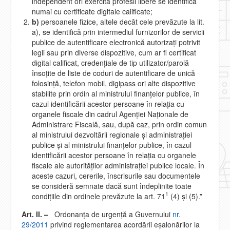
independent ori exercită profesii libere se identifică
numai cu certificate digitale calificate;
b)
persoanele fizice, altele decât cele prevăzute la lit.
a), se identifică prin intermediul furnizorilor de servicii
publice de autentificare electronică autorizaţi potrivit
legii sau prin diverse dispozitive, cum ar fi certificat
digital calificat, credenţiale de tip utilizator/parolă
însoţite de liste de coduri de autentificare de unică
folosinţă, telefon mobil, digipass ori alte dispozitive
stabilite prin ordin al ministrului finanţelor publice, în
cazul identificării acestor persoane în relaţia cu
organele fiscale din cadrul Agenţiei Naţionale de
Administrare Fiscală, sau, după caz, prin ordin comun
al ministrului dezvoltării regionale şi administraţiei
publice şi al ministrului finanţelor publice, în cazul
identificării acestor persoane în relaţia cu organele
fiscale ale autorităţilor administraţiei publice locale. În
aceste cazuri, cererile, înscrisurile sau documentele
se consideră semnate dacă sunt îndeplinite toate
1
condiţiile din ordinele prevăzute la art. 71
(4) şi (5).”
Art. II. –
Ordonanţa de urgenţă a Guvernului
nr.
29/2011
privind reglementarea acordării eşalonărilor la