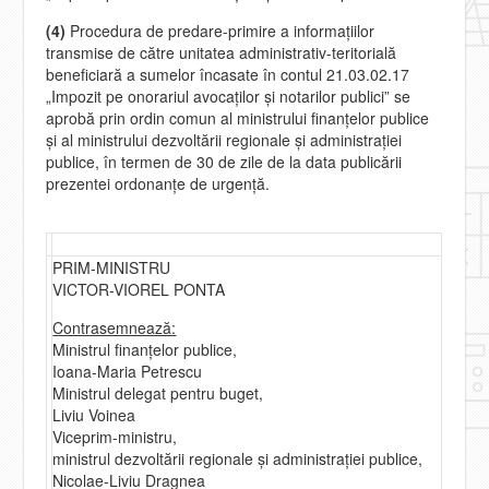
(4)
Procedura de predare-primire a informaţiilor
transmise de către unitatea administrativ-teritorială
beneficiară a sumelor încasate în contul 21.03.02.17
„Impozit pe onorariul avocaţilor şi notarilor publici” se
aprobă prin ordin comun al ministrului finanţelor publice
şi al ministrului dezvoltării regionale şi administraţiei
publice, în termen de 30 de zile de la data publicării
prezentei ordonanţe de urgenţă.
PRIM-MINISTRU
VICTOR-VIOREL PONTA
Contrasemnează:
Ministrul finanţelor publice,
Ioana-Maria Petrescu
Ministrul delegat pentru buget,
Liviu Voinea
Viceprim-ministru,
ministrul dezvoltării regionale şi administraţiei publice,
Nicolae-Liviu Dragnea