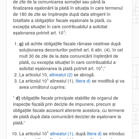
de zile de la comunicarea somaţiei sau până la
finalizarea eşalonării la plată în situaţia în care termenul
de 180 de zile se împlineşte după data stingerii în
totalitate a obligaţiilor fiscale eşalonate la plată, cu
excepţia situaţiei în care contribuabilul a solicitat
1
eşalonarea potrivit art. 10
;
g)
să achite obligaţiile fiscale rămase nestinse după
soluţionarea deconturilor potrivit art. 6 alin. (4), în cel
mult 30 de zile de la data comunicării înştiinţării de
plată, cu excepţia situaţiei în care contribuabilul a
1
solicitat eşalonarea la plată potrivit art. 10
;”
La articolul 10,
alineatul (2)
se abrogă.
1
La articolul 10
alineatul (1),
litera d)
se modifică şi va
avea următorul cuprins:
”
d)
obligaţiile fiscale principale stabilite de organul de
inspecţie fiscală prin decizie de impunere, precum şi
obligaţiile fiscale accesorii aferente acestora, cu termene
de plată după data comunicării deciziei de eşalonare la
plată.”
1
La articolul 10
alineatul (1)
, după
litera d)
se introduc