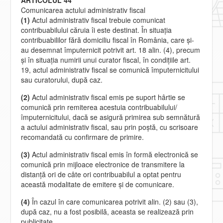
Comunicarea actului administrativ fiscal
(1)
Actul administrativ fiscal trebuie comunicat
contribuabilului căruia îi este destinat. În situaţia
contribuabililor fără domiciliu fiscal în România, care şi-
au desemnat împuternicit potrivit art. 18 alin. (4), precum
şi în situaţia numirii unui curator fiscal, în condiţiile art.
19, actul administrativ fiscal se comunică împuternicitului
sau curatorului, după caz.
(2)
Actul administrativ fiscal emis pe suport hârtie se
comunică prin remiterea acestuia contribuabilului/
împuternicitului, dacă se asigură primirea sub semnătură
a actului administrativ fiscal, sau prin poştă, cu scrisoare
recomandată cu confirmare de primire.
(3)
Actul administrativ fiscal emis în formă electronică se
comunică prin mijloace electronice de transmitere la
distanţă ori de câte ori contribuabilul a optat pentru
această modalitate de emitere şi de comunicare.
(4)
În cazul în care comunicarea potrivit alin. (2) sau (3),
după caz, nu a fost posibilă, aceasta se realizează prin
publicitate.