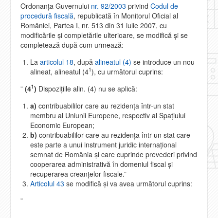
Ordonanţa Guvernului
nr. 92/2003
privind
Codul de
procedură fiscală
, republicată în Monitorul Oficial al
României, Partea I, nr. 513 din 31 iulie 2007, cu
modificările şi completările ulterioare, se modifică şi se
completează după cum urmează:
La
articolul 18
, după
alineatul (4)
se introduce un nou
1
alineat, alineatul (4
), cu următorul cuprins:
1
”
(4
)
Dispoziţiile alin. (4) nu se aplică:
a)
contribuabililor care au rezidenţa într-un stat
membru al Uniunii Europene, respectiv al Spaţiului
Economic European;
b)
contribuabililor care au rezidenţa într-un stat care
este parte a unui instrument juridic internaţional
semnat de România şi care cuprinde prevederi privind
cooperarea administrativă în domeniul fiscal şi
recuperarea creanţelor fiscale.”
Articolul 43
se modifică şi va avea următorul cuprins:
”