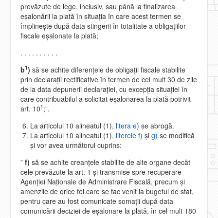
prevăzute de lege, inclusiv, sau până la finalizarea
eşalonării la plată în situaţia în care acest termen se
împlineşte după data stingerii în totalitate a obligaţiilor
fiscale eşalonate la plată;
. . . . . . . . . .
1
b
)
să se achite diferenţele de obligaţii fiscale stabilite
prin declaraţii rectificative în termen de cel mult 30 de zile
de la data depunerii declaraţiei, cu excepţia situaţiei în
care contribuabilul a solicitat eşalonarea la plată potrivit
1
art. 10
;”.
La articolul 10 alineatul (1),
litera e)
se abrogă.
La articolul 10 alineatul (1),
literele f)
şi
g)
se modifică
şi vor avea următorul cuprins:
”
f)
să se achite creanţele stabilite de alte organe decât
cele prevăzute la art. 1 şi transmise spre recuperare
Agenţiei Naţionale de Administrare Fiscală, precum şi
amenzile de orice fel care se fac venit la bugetul de stat,
pentru care au fost comunicate somaţii după data
comunicării deciziei de eşalonare la plată, în cel mult 180