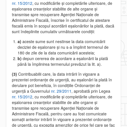
nr. 15/2012
, cu modificările şi completările ulterioare, de
eşalonarea creanţelor stabilite de alte organe şi
transmise spre recuperare Agenţiei Naţionale de
Administrare Fiscală, înscrise în certificatul de atestare
fiscală emis în scopul acordării eşalonărilor la plată, dacă
sunt îndeplinite cumulativ următoarele condiţii:
a)
aceste sume sunt nestinse la data comunicării
deciziei de eşalonare şi nu s-a împlinit termenul de
180 de zile de la data comunicării acesteia;
b)
depun cererea de acordare a eşalonării la plată
până la împlinirea termenului prevăzut la lit. a).
(3)
Contribuabilii care, la data intrării în vigoare a
prezentei ordonanţe de urgenţă, au eşalonări la plată în
derulare pot beneficia, în condiţiile Ordonanţei de
urgenţă a Guvernului
nr. 29/2011
, aprobată prin Legea
nr. 15/2012
, cu modificările şi completările ulterioare, de
eşalonarea creanţelor stabilite de alte organe şi
transmise spre recuperare Agenţiei Naţionale de
Administrare Fiscală, pentru care au fost comunicate
somaţii anterior intrării în vigoare a prezentei ordonanţe
de urgenţă, cu excepţia amenzilor de orice fel care se fac