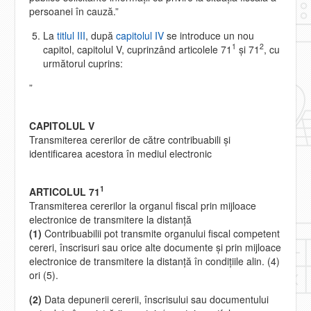
persoanei în cauză.”
La
titlul III
, după
capitolul IV
se introduce un nou
1
2
capitol, capitolul V, cuprinzând articolele 71
şi 71
, cu
următorul cuprins:
”
CAPITOLUL V
Transmiterea cererilor de către contribuabili şi
identificarea acestora în mediul electronic
1
ARTICOLUL 71
Transmiterea cererilor la organul fiscal prin mijloace
electronice de transmitere la distanţă
(1)
Contribuabilii pot transmite organului fiscal competent
cereri, înscrisuri sau orice alte documente şi prin mijloace
electronice de transmitere la distanţă în condiţiile alin. (4)
ori (5).
(2)
Data depunerii cererii, înscrisului sau documentului