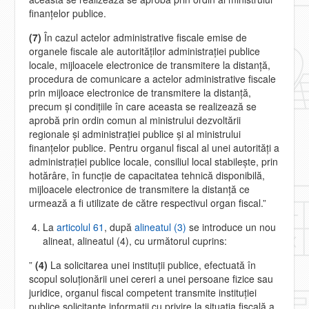
finanţelor publice.
(7)
În cazul actelor administrative fiscale emise de
organele fiscale ale autorităţilor administraţiei publice
locale, mijloacele electronice de transmitere la distanţă,
procedura de comunicare a actelor administrative fiscale
prin mijloace electronice de transmitere la distanţă,
precum şi condiţiile în care aceasta se realizează se
aprobă prin ordin comun al ministrului dezvoltării
regionale şi administraţiei publice şi al ministrului
finanţelor publice. Pentru organul fiscal al unei autorităţi a
administraţiei publice locale, consiliul local stabileşte, prin
hotărâre, în funcţie de capacitatea tehnică disponibilă,
mijloacele electronice de transmitere la distanţă ce
urmează a fi utilizate de către respectivul organ fiscal.”
La
articolul 61
, după
alineatul (3)
se introduce un nou
alineat, alineatul (4), cu următorul cuprins:
”
(4)
La solicitarea unei instituţii publice, efectuată în
scopul soluţionării unei cereri a unei persoane fizice sau
juridice, organul fiscal competent transmite instituţiei
publice solicitante informaţii cu privire la situaţia fiscală a