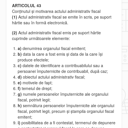
ARTICOLUL 43
Conţinutul şi motivarea actului administrativ fiscal
(1)
Actul administrativ fiscal se emite în scris, pe suport
hârtie sau în formă electronică.
(2)
Actul administrativ fiscal emis pe suport hârtie
cuprinde următoarele elemente:
a)
denumirea organului fiscal emitent;
b)
data la care a fost emis şi data de la care îşi
produce efectele;
c)
datele de identificare a contribuabilului sau a
persoanei împuternicite de contribuabil, după caz;
d)
obiectul actului administrativ fiscal;
e)
motivele de fapt;
f)
temeiul de drept;
g)
numele persoanelor împuternicite ale organului
fiscal, potrivit legii;
h)
semnătura persoanelor împuternicite ale organului
fiscal, potrivit legii, precum şi ştampila organului fiscal
emitent;
i)
posibilitatea de a fi contestat, termenul de depunere