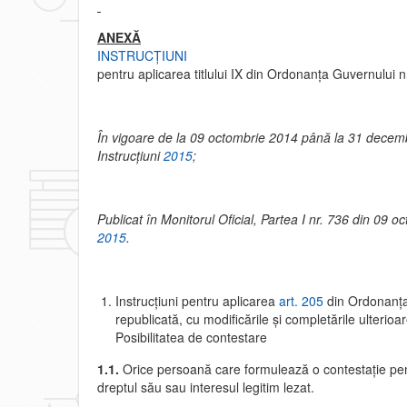
ANEXĂ
INSTRUCŢIUNI
pentru aplicarea titlului IX din Ordonanţa Guvernului 
În vigoare de la 09 octombrie 2014 până la 31 decemb
Instrucţiuni
2015
;
Publicat în Monitorul Oficial, Partea I nr. 736 din 09 
2015
.
Instrucţiuni pentru aplicarea
art. 205
din Ordonanţa
republicată, cu modificările şi completările ulteri
Posibilitatea de contestare
1.1.
Orice persoană care formulează o contestaţie pent
dreptul său sau interesul legitim lezat.