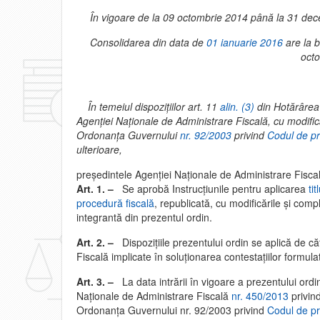
În vigoare de la 09 octombrie 2014 până la 31 dece
Consolidarea din data de
01 ianuarie 2016
are la b
octo
În temeiul dispoziţiilor art. 11
alin. (3)
din Hotărârea 
Agenţiei Naţionale de Administrare Fiscală, cu modifică
Ordonanţa Guvernului
nr. 92/2003
privind
Codul de pr
ulterioare,
preşedintele Agenţiei Naţionale de Administrare Fisca
Art. 1. –
Se aprobă Instrucţiunile pentru aplicarea
tit
procedură fiscală
, republicată, cu modificările şi comp
integrantă din prezentul ordin.
Art. 2. –
Dispoziţiile prezentului ordin se aplică de că
Fiscală implicate în soluţionarea contestaţiilor formula
Art. 3. –
La data intrării în vigoare a prezentului ordi
Naţionale de Administrare Fiscală
nr. 450/2013
privin
Ordonanţa Guvernului nr. 92/2003 privind
Codul de pr