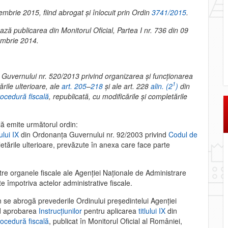
mbrie 2015, fiind abrogat şi înlocuit prin Ordin
3741/2015
.
ază publicarea din Monitorul Oficial, Partea I nr. 736 din 09
mbrie 2014.
Guvernului nr. 520/2013 privind organizarea şi funcţionarea
1
rile ulterioare, ale
art. 205
–
218
şi ale art. 228
alin. (2
)
din
ocedură fiscală
, republicată, cu modificările şi completările
lă emite următorul ordin:
lului IX
din Ordonanţa Guvernului nr. 92/2003 privind
Codul de
letările ulterioare, prevăzute în anexa care face parte
tre organele fiscale ale Agenţiei Naţionale de Administrare
te împotriva actelor administrative fiscale.
n se abrogă prevederile Ordinului preşedintelui Agenţiei
d aprobarea
Instrucţiunilor
pentru aplicarea
titlului IX
din
ocedură fiscală
, publicat în Monitorul Oficial al României,