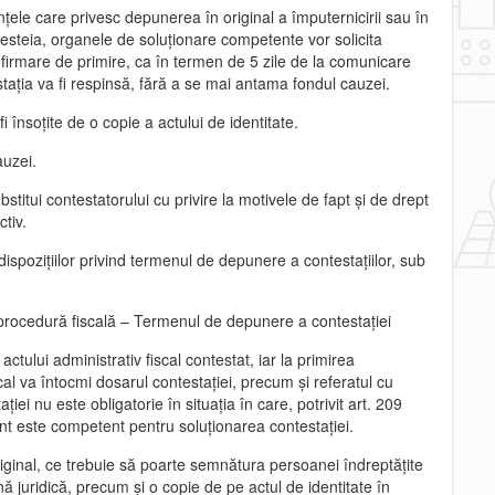
nţele care privesc depunerea în original a împuternicirii sau în
esteia, organele de soluţionare competente vor solicita
firmare de primire, ca în termen de 5 zile de la comunicare
taţia va fi respinsă, fără a se mai antama fondul cauzei.
i însoţite de o copie a actului de identitate.
auzei.
itui contestatorului cu privire la motivele de fapt şi de drept
ctiv.
spoziţiilor privind termenul de depunere a contestaţiilor, sub
rocedură fiscală – Termenul de depunere a contestaţiei
ctului administrativ fiscal contestat, iar la primirea
scal va întocmi dosarul contestaţiei, precum şi referatul cu
ei nu este obligatorie în situaţia în care, potrivit art. 209
nt este competent pentru soluţionarea contestaţiei.
riginal, ce trebuie să poarte semnătura persoanei îndreptăţite
ă juridică, precum şi o copie de pe actul de identitate în