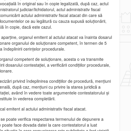
ocaţială în original sau în copie legalizată, după caz, actul
ratorul judiciar/lichidatorul, actul administrativ fiscal
municării actului administrativ fiscal atacat din care să
 documentelor ce au legătură cu cauza supusă soluţionării,
ă în copie, dacă este cazul.
 aparţine, organul emitent al actului atacat va înainta dosarul
ţionare organului de soluţionare competent, în termen de 5
ea îndeplinirii cerinţelor procedurale.
 organul competent de soluţionare, acesta o va transmite
ii dosarului contestaţiei, a verificării condiţiilor procedurale,
ţionare.
izări privind îndeplinirea condiţiilor de procedură, menţiuni
nală, după caz, menţiuni cu privire la starea juridică a
staţiei, având în vedere toate argumentele contestatorului şi
stituie în vederea completării.
l emitent al actului administrativ fiscal atacat.
nu se poate verifica respectarea termenului de depunere a
e poate face dovada datei la care contestatorul a luat
 în situaţia în care comunicarea prin publicitate a fost viciată