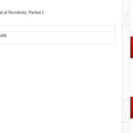
l al României, Partea I.
ală,