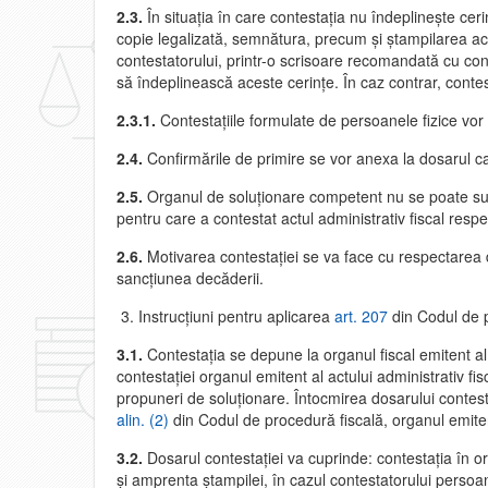
2.3.
În situaţia în care contestaţia nu îndeplineşte ceri
copie legalizată, semnătura, precum şi ştampilarea ac
contestatorului, printr-o scrisoare recomandată cu con
să îndeplinească aceste cerinţe. În caz contrar, contes
2.3.1.
Contestaţiile formulate de persoanele fizice vor f
2.4.
Confirmările de primire se vor anexa la dosarul c
2.5.
Organul de soluţionare competent nu se poate subst
pentru care a contestat actul administrativ fiscal respe
2.6.
Motivarea contestaţiei se va face cu respectarea di
sancţiunea decăderii.
Instrucţiuni pentru aplicarea
art. 207
din Codul de p
3.1.
Contestaţia se depune la organul fiscal emitent al a
contestaţiei organul emitent al actului administrativ fi
propuneri de soluţionare. Întocmirea dosarului contestaţi
alin. (2)
din Codul de procedură fiscală, organul emite
3.2.
Dosarul contestaţiei va cuprinde: contestaţia în o
şi amprenta ştampilei, în cazul contestatorului persoan