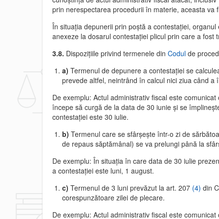
prin nerespectarea procedurii în materie, aceasta va f
În situaţia depunerii prin poştă a contestaţiei, organul 
anexeze la dosarul contestaţiei plicul prin care a fost 
3.8.
Dispoziţiile privind termenele din
Codul
de procedu
a)
Termenul de depunere a contestaţiei se calculează
prevede altfel, neintrând în calcul nici ziua când a 
De exemplu: Actul administrativ fiscal este comunicat c
începe să curgă de la data de 30 iunie şi se împlineşte
contestaţiei este 30 iulie.
b)
Termenul care se sfârşeşte într-o zi de sărbătoa
de repaus săptămânal) se va prelungi până la sfârşi
De exemplu: În situaţia în care data de 30 iulie preze
a contestaţiei este luni, 1 august.
c)
Termenul de 3 luni prevăzut la art. 207
(4)
din C
corespunzătoare zilei de plecare.
De exemplu: Actul administrativ fiscal este comunicat c