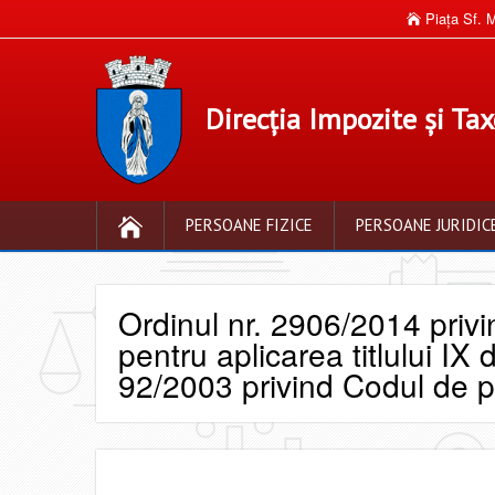
Piaţa Sf. M
Direcția Impozite și Ta
PERSOANE FIZICE
PERSOANE JURIDIC
Ordinul nr. 2906/2014 privi
pentru aplicarea titlului IX
92/2003 privind Codul de p