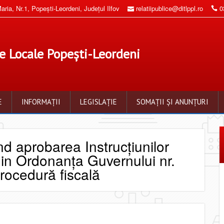
aria, Nr.1, Popeşti-Leordeni, Judeţul Ilfov
relatiipublice@ditlppl.ro
0
xe Locale Popești-Leordeni
E
INFORMAȚII
LEGISLAȚIE
SOMAȚII ȘI ANUNȚURI
nd aprobarea Instrucţiunilor
 din Ordonanţa Guvernului nr.
rocedură fiscală