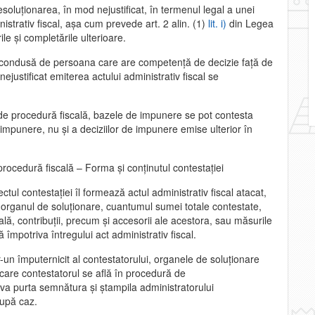
nesoluţionarea, în mod nejustificat, în termenul legal a unei
istrativ fiscal, aşa cum prevede art. 2 alin. (1)
lit. i)
din Legea
le şi completările ulterioare.
a condusă de persoana care are competenţă de decizie faţă de
ejustificat emiterea actului administrativ fiscal se
e procedură fiscală, bazele de impunere se pot contesta
impunere, nu şi a deciziilor de impunere emise ulterior în
rocedură fiscală – Forma şi conţinutul contestaţiei
ctul contestaţiei îl formează actul administrativ fiscal atacat,
 organul de soluţionare, cuantumul sumei totale contestate,
ală, contribuţii, precum şi accesorii ale acestora, sau măsurile
împotriva întregului act administrativ fiscal.
r-un împuternicit al contestatorului, organele de soluţionare
 care contestatorul se află în procedură de
a va purta semnătura şi ştampila administratorului
după caz.