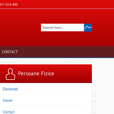
311.313.400
CONTACT
Persoane Fizice
Declarații
Cereri
Conturi