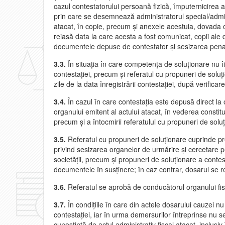
cazul contestatorului persoană fizică, împuternicirea av
prin care se desemnează administratorul special/administ
atacat, în copie, precum şi anexele acestuia, dovada co
reiasă data la care acesta a fost comunicat, copii ale
documentele depuse de contestator şi sesizarea penal
3.3.
În situaţia în care competenţa de soluţionare nu îi
contestaţiei, precum şi referatul cu propuneri de solu
zile de la data înregistrării contestaţiei, după verificar
3.4.
În cazul în care contestaţia este depusă direct la
organului emitent al actului atacat, în vederea constituir
precum şi a întocmirii referatului cu propuneri de solu
3.5.
Referatul cu propuneri de soluţionare cuprinde prec
privind sesizarea organelor de urmărire şi cercetare pe
societăţii, precum şi propuneri de soluţionare a conte
documentele în susţinere; în caz contrar, dosarul se re
3.6.
Referatul se aprobă de conducătorul organului fisca
3.7.
În condiţiile în care din actele dosarului cauzei 
contestaţiei, iar în urma demersurilor întreprinse nu s
cunoştinţă de actul administrativ fiscal atacat, inclusiv