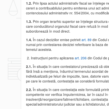
1.2.
Prin lipsa actului administrativ fiscal se înţelege 
cereri a contribuabilului pentru emiterea unui act admin
contenciosului administrativ nr. 554/2004, cu modificări
1.3.
Prin organ ierarhic superior se înţelege structur
care conducătorul organului fiscal care refuză în mod n
subordonează în mod direct.
1.4.
În cazul deciziilor emise potrivit
art. 89
din Codul d
numai prin contestarea deciziei referitoare la baza de 
temeiul acesteia.
Instrucţiuni pentru aplicarea
art. 206
din Codul de p
2.1.
În situaţia în care contestatorul precizează că obie
fără însă a menţiona, înăuntrul termenului acordat de
individualizată pe feluri de impozite, taxe, datorie vam
pe care le contestă, contestaţia se consideră formulată 
2.2.
În situaţia în care contestaţia este formulată print
competente vor verifica împuternicirea, iar în cazul în
insolvenţă/reorganizare/faliment/lichidare, contestaţi
special/administratorului judiciar sau a lichidatorului, 