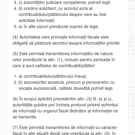
c) autorităţilor judiciare competente, potrivit legii;
d) oricărui solicitant, cu acordul scris al
contribuabilului/plătitorului despre care au fost
solicitate informaţii;
e) în alte cazuri prevăzute expres de lege.
(4) Autoritatea care primeşte informaţii fiscale este
obligată să păstreze secretul asupra informaţiilor primite.
(5) Este permisă transmiterea informaţiilor de natura
celor prevăzute la alin. (1), inclusiv pentru perioada în
care a avut calitatea de contribuabil/plătitor:
a) contribuabilului/plătitorului însuşi;
b) succesorilor acestuia, precum şi persoanelor cu
vocaţie succesorală, calitate dovedită potrivit legii.
(6) În scopul aplicării prevederilor alin. (3) lit. a) şi c),
autorităţile publice pot încheia protocol privind schimbul
de informaţii cu organul fiscal deţinător al informaţiei ce
se transmite.
(7) Este permisă transmiterea de informaţii cu caracter
fiscal în alte situaţii decât cele prevăzute la alin. (3), în