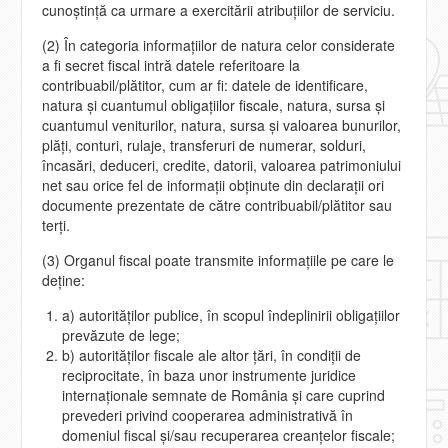
cunoştinţă ca urmare a exercitării atribuţiilor de serviciu.
(2) În categoria informaţiilor de natura celor considerate
a fi secret fiscal intră datele referitoare la
contribuabil/plătitor, cum ar fi: datele de identificare,
natura şi cuantumul obligaţiilor fiscale, natura, sursa şi
cuantumul veniturilor, natura, sursa şi valoarea bunurilor,
plăţi, conturi, rulaje, transferuri de numerar, solduri,
încasări, deduceri, credite, datorii, valoarea patrimoniului
net sau orice fel de informaţii obţinute din declaraţii ori
documente prezentate de către contribuabil/plătitor sau
terţi.
(3) Organul fiscal poate transmite informaţiile pe care le
deţine:
a) autorităţilor publice, în scopul îndeplinirii obligaţiilor
prevăzute de lege;
b) autorităţilor fiscale ale altor ţări, în condiţii de
reciprocitate, în baza unor instrumente juridice
internaţionale semnate de România şi care cuprind
prevederi privind cooperarea administrativă în
domeniul fiscal şi/sau recuperarea creanţelor fiscale;