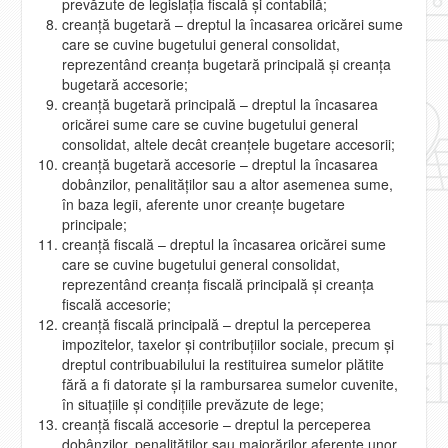
prevăzute de legislaţia fiscală şi contabilă;
creanţă bugetară – dreptul la încasarea oricărei sume
care se cuvine bugetului general consolidat,
reprezentând creanţa bugetară principală şi creanţa
bugetară accesorie;
creanţă bugetară principală – dreptul la încasarea
oricărei sume care se cuvine bugetului general
consolidat, altele decât creanţele bugetare accesorii;
creanţă bugetară accesorie – dreptul la încasarea
dobânzilor, penalităţilor sau a altor asemenea sume,
în baza legii, aferente unor creanţe bugetare
principale;
creanţă fiscală – dreptul la încasarea oricărei sume
care se cuvine bugetului general consolidat,
reprezentând creanţa fiscală principală şi creanţa
fiscală accesorie;
creanţă fiscală principală – dreptul la perceperea
impozitelor, taxelor şi contribuţiilor sociale, precum şi
dreptul contribuabilului la restituirea sumelor plătite
fără a fi datorate şi la rambursarea sumelor cuvenite,
în situaţiile şi condiţiile prevăzute de lege;
creanţă fiscală accesorie – dreptul la perceperea
dobânzilor, penalităţilor sau majorărilor aferente unor