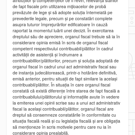
atribuţiilor şi competenţelor ce îi revin, relevanţa stărilor
de fapt fiscale prin utilizarea mijloacelor de probă
prevăzute de lege şi să adopte soluţia întemeiată pe
prevederile legale, precum şi pe constatări complete
asupra tuturor împrejurărilor edificatoare în cauză
raportat la momentul luării unei decizii. În exercitarea
dreptului său de apreciere, organul fiscal trebuie să ia în
considerare opinia emisă în scris de organul fiscal
competent respectivului contribuabil/plătitor în cadrul
activităţii de asistenţă şi îndrumare a
contribuabililor/plătitorilor, precum şi soluţia adoptată de
organul fiscal în cadrul unui act administrativ fiscal sau
de instanţa judecătorească, printr-o hotărâre definitivă,
emisă anterior, pentru situaţii de fapt similare la acelaşi
contribuabil/plătitor. În situaţia în care organul fiscal
constată că există diferenţe între starea de fapt fiscală a
contribuabilului/plătitorului şi informaţiile avute în vedere
la emiterea unei opinii scrise sau a unui act administrativ
fiscal la acelaşi contribuabil/plătitor, organul fiscal are
dreptul să consemneze constatările în conformitate cu
situaţia fiscală reală şi cu legislaţia fiscală şi are obligaţia
să menţioneze în scris motivele pentru care nu ia în
considerare opinia prealabilă.