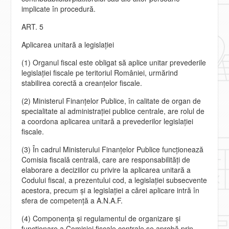
implicate în procedură.
ART. 5
Aplicarea unitară a legislaţiei
(1) Organul fiscal este obligat să aplice unitar prevederile
legislaţiei fiscale pe teritoriul României, urmărind
stabilirea corectă a creanţelor fiscale.
(2) Ministerul Finanţelor Publice, în calitate de organ de
specialitate al administraţiei publice centrale, are rolul de
a coordona aplicarea unitară a prevederilor legislaţiei
fiscale.
(3) În cadrul Ministerului Finanţelor Publice funcţionează
Comisia fiscală centrală, care are responsabilităţi de
elaborare a deciziilor cu privire la aplicarea unitară a
Codului fiscal, a prezentului cod, a legislaţiei subsecvente
acestora, precum şi a legislaţiei a cărei aplicare intră în
sfera de competenţă a A.N.A.F.
(4) Componenţa şi regulamentul de organizare şi
funcţionare a Comisiei fiscale centrale se aprobă prin