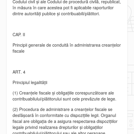
Codului civil şi ale Codului de procedură civilă, republicat,
în măsura în care acestea pot fi aplicabile raporturilor
dintre autorităţi publice şi contribuabili/plătitori.
CAP. II
Principii generale de conduită în administrarea creanţelor
fiscale
ART. 4
Principiul legalităţii
(1) Creanţele fiscale şi obligaţiile corespunzătoare ale
contribuabilului/plătitorului sunt cele prevăzute de lege.
(2) Procedura de administrare a creanţelor fiscale se
desfăşoară în conformitate cu dispoziţiile legii. Organul
fiscal are obligaţia de a asigura respectarea dispoziţiilor
legale privind realizarea drepturilor şi obligaţiilor
contribuabilului/plătitorului sau ale altor persoane