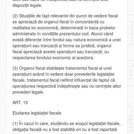
dispoziţii legale.
(2) Situaţiile de fapt relevante din punct de vedere fiscal
se apreciază de organul fiscal în concordanţă cu
realitatea lor economică, determinată în baza probelor
administrate în condiţiile prezentului cod. Atunci când
există diferenţe între fondul sau natura economică a unei
operaţiuni sau tranzacţii şi forma sa juridică, organul
fiscal apreciază aceste operaţiuni sau tranzacţii, cu
respectarea fondului economic al acestora.
(3) Organul fiscal stabileşte tratamentul fiscal al unei
operaţiuni având în vedere doar prevederile legislaţiei
fiscale, tratamentul fiscal nefiind influenţat de faptul că
operaţiunea respectivă îndeplineşte sau nu cerinţele altor
prevederi legale.
ART. 15
Eludarea legislaţiei fiscale
(1) În cazul în care, eludându-se scopul legislaţiei fiscale,
obligaţia fiscală nu a fost stabilită ori nu a fost raportată