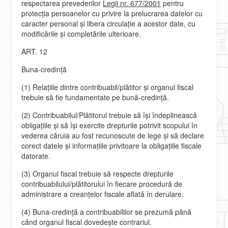
respectarea prevederilor
Legii nr. 677/2001
pentru
protecţia persoanelor cu privire la prelucrarea datelor cu
caracter personal şi libera circulaţie a acestor date, cu
modificările şi completările ulterioare.
ART. 12
Buna-credinţă
(1) Relaţiile dintre contribuabil/plătitor şi organul fiscal
trebuie să fie fundamentate pe bună-credinţă.
(2) Contribuabilul/Plătitorul trebuie să îşi îndeplinească
obligaţiile şi să îşi exercite drepturile potrivit scopului în
vederea căruia au fost recunoscute de lege şi să declare
corect datele şi informaţiile privitoare la obligaţiile fiscale
datorate.
(3) Organul fiscal trebuie să respecte drepturile
contribuabilului/plătitorului în fiecare procedură de
administrare a creanţelor fiscale aflată în derulare.
(4) Buna-credinţă a contribuabililor se prezumă până
când organul fiscal dovedeşte contrariul.