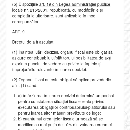
(5) Dispoziţiile
art. 19 din Legea administraţiei publice
locale nr. 215/2001
, republicată, cu modificările şi
completările ulterioare, sunt aplicabile în mod
corespunzător.
ART. 9
Dreptul de a fi ascultat
(1) Înaintea luării deciziei, organul fiscal este obligat să
asigure contribuabilului/plătitorului posibilitatea de a-şi
exprima punctul de vedere cu privire la faptele şi
împrejurările relevante în luarea deciziei.
(2) Organul fiscal nu este obligat să aplice prevederile
alin. (1) când:
a) întârzierea în luarea deciziei determină un pericol
pentru constatarea situaţiei fiscale reale privind
executarea obligaţiilor contribuabilului/plătitorului sau
pentru luarea altor măsuri prevăzute de lege;
b) cuantumul creanţelor fiscale urmează să se
modifice cu mai puţin de 10% din valoarea creanţei