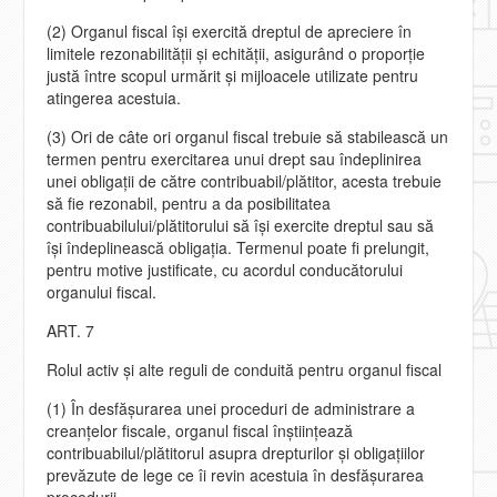
(2) Organul fiscal îşi exercită dreptul de apreciere în
limitele rezonabilităţii şi echităţii, asigurând o proporţie
justă între scopul urmărit şi mijloacele utilizate pentru
atingerea acestuia.
(3) Ori de câte ori organul fiscal trebuie să stabilească un
termen pentru exercitarea unui drept sau îndeplinirea
unei obligaţii de către contribuabil/plătitor, acesta trebuie
să fie rezonabil, pentru a da posibilitatea
contribuabilului/plătitorului să îşi exercite dreptul sau să
îşi îndeplinească obligaţia. Termenul poate fi prelungit,
pentru motive justificate, cu acordul conducătorului
organului fiscal.
ART. 7
Rolul activ şi alte reguli de conduită pentru organul fiscal
(1) În desfăşurarea unei proceduri de administrare a
creanţelor fiscale, organul fiscal înştiinţează
contribuabilul/plătitorul asupra drepturilor şi obligaţiilor
prevăzute de lege ce îi revin acestuia în desfăşurarea
procedurii.