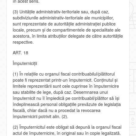
în acest sens.
(3) Unităţile administrativ-teritoriale sau, după caz,
subdiviziunile administrativ-teritoriale ale municipiilor,
sunt reprezentate de autorităţile administraţiei publice
locale, precum şi de compartimentele de specialitate ale
acestora, în limita atribuţiilor delegate de către autorităţile
respective.
ART. 18
Împuterniciţii
(1) În relaţiile cu organul fiscal contribuabilul/plătitorul
poate fi reprezentat printr-un împuternicit. Conţinutul şi
limitele reprezentării sunt cele cuprinse în împuternicire
sau stabilite de lege, după caz. Desemnarea unui
împuternicit nu îl împiedică pe contribuabil/plătitor să îşi
îndeplinească personal obligaţiile prevăzute de legislaţia
fiscală, chiar dacă nu a procedat la revocarea
împuternicirii potrivit alin. (2).
(2) Împuternicitul este obligat să depună la organul fiscal
actul de împuternicire, în original sau în copie legalizată.