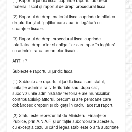
(1) Raportul juridic fiscal cuprinde raportul de drept
material fiscal şi raportul de drept procedural fiscal.
(2) Raportul de drept material fiscal cuprinde totalitatea
drepturilor şi obligaţiilor care apar în legătură cu
creanţele fiscale.
(3) Raportul de drept procedural fiscal cuprinde
totalitatea drepturilor şi obligaţiilor care apar în legătură
cu administrarea creanţelor fiscale.
ART. 17
Subiectele raportului juridic fiscal
(1) Subiecte ale raportului juridic fiscal sunt statul,
unităţile administrativ-teritoriale sau, după caz,
subdiviziunile administrativ-teritoriale ale municipiilor,
contribuabilul/plătitorul, precum şi alte persoane care
dobândesc drepturi şi obligaţii în cadrul acestui raport.
(2) Statul este reprezentat de Ministerul Finanţelor
Publice, prin A.N.A.F. şi unităţile subordonate acesteia,
cu excepţia cazului când legea stabileşte o altă autoritate