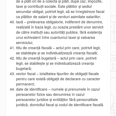
de a plăti ori de a colecta şi plăti, după caz, impozite,
taxe şi contribuţii sociale. Este plătitor şi sediul
secundar obligat, potrivit legii, să se înregistreze fiscal
ca plătitor de salarii şi de venituri asimilate salariilor;
taxă – prelevarea obligatorie, indiferent de denumire,
realizată în baza legii, cu ocazia prestării unor servicii
de către instituţii sau autorităţi publice, fără existenţa
unui echivalent între cuantumul taxei şi valoarea
serviciului;
titlu de creanţă fiscală – actul prin care, potrivit legii,
se stabileşte şi se individualizează creanţa fiscală;
titlu de creanţă bugetară – actul prin care, potrivit
legii, se stabileşte şi se individualizează creanţa
bugetară;
vector fiscal – totalitatea tipurilor de obligaţii fiscale
pentru care există obligaţii de declarare cu caracter
permanent;
date de identificare – numele şi prenumele în cazul
persoanelor fizice sau denumirea în cazul
persoanelor juridice şi entităţilor fără personalitate
juridică, domiciliul fiscal şi codul de identificare fiscală.