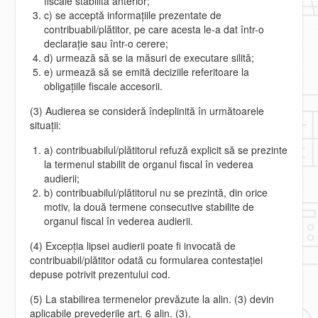
fiscale stabilită anterior;
c) se acceptă informaţiile prezentate de
contribuabil/plătitor, pe care acesta le-a dat într-o
declaraţie sau într-o cerere;
d) urmează să se ia măsuri de executare silită;
e) urmează să se emită deciziile referitoare la
obligaţiile fiscale accesorii.
(3) Audierea se consideră îndeplinită în următoarele
situaţii:
a) contribuabilul/plătitorul refuză explicit să se prezinte
la termenul stabilit de organul fiscal în vederea
audierii;
b) contribuabilul/plătitorul nu se prezintă, din orice
motiv, la două termene consecutive stabilite de
organul fiscal în vederea audierii.
(4) Excepţia lipsei audierii poate fi invocată de
contribuabil/plătitor odată cu formularea contestaţiei
depuse potrivit prezentului cod.
(5) La stabilirea termenelor prevăzute la alin. (3) devin
aplicabile prevederile art. 6 alin. (3).