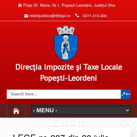
Piaţa Sf. Maria, Nr.1, Popeşti-Leordeni, Judeţul Ilfov
relatiipublice@ditlppl.ro
0311.313.400
Direcția Impozite și Taxe Locale
Popești-Leordeni