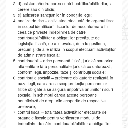
d) asistenţa/îndrumarea contribuabililor/plătitorilor, la
cerere sau din oficiu;
e) aplicarea sancţiunilor în condiţiile legii;
analiza de risc – activitatea efectuată de organul fiscal
în scopul identificării riscurilor de neconformare în
ceea ce priveşte îndeplinirea de către
contribuabil/plătitor a obligaţiilor prevăzute de
legislaţia fiscală, de a le evalua, de a le gestiona,
precum şi de a le utiliza în scopul efectuării activităţilor
de administrare fiscală;
contribuabil – orice persoană fizică, juridică sau orice
altă entitate fără personalitate juridică ce datorează,
conform legii, impozite, taxe şi contribuţii sociale;
contribuţie socială – prelevare obligatorie realizată în
baza legii, care are ca scop protecţia persoanelor
fizice obligate a se asigura împotriva anumitor riscuri
sociale, în schimbul căreia aceste persoane
beneficiază de drepturile acoperite de respectiva
prelevare;
control fiscal – totalitatea activităţilor efectuate de
organele fiscale pentru verificarea modului de
îndeplinire de către contribuabil/plătitor a obligaţiilor