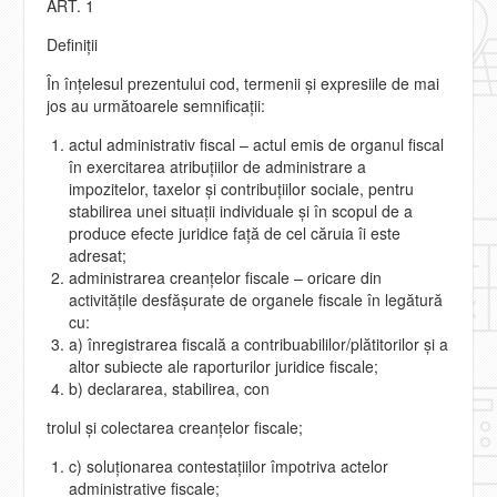
ART. 1
Definiţii
În înţelesul prezentului cod, termenii şi expresiile de mai
jos au următoarele semnificaţii:
actul administrativ fiscal – actul emis de organul fiscal
în exercitarea atribuţiilor de administrare a
impozitelor, taxelor şi contribuţiilor sociale, pentru
stabilirea unei situaţii individuale şi în scopul de a
produce efecte juridice faţă de cel căruia îi este
adresat;
administrarea creanţelor fiscale – oricare din
activităţile desfăşurate de organele fiscale în legătură
cu:
a) înregistrarea fiscală a contribuabililor/plătitorilor şi a
altor subiecte ale raporturilor juridice fiscale;
b) declararea, stabilirea, con
trolul şi colectarea creanţelor fiscale;
c) soluţionarea contestaţiilor împotriva actelor
administrative fiscale;