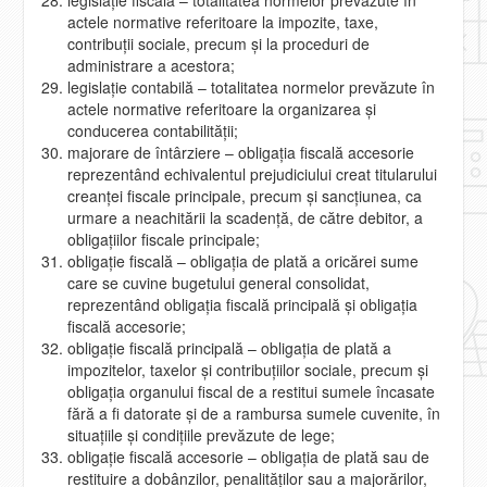
actele normative referitoare la impozite, taxe,
contribuţii sociale, precum şi la proceduri de
administrare a acestora;
legislaţie contabilă – totalitatea normelor prevăzute în
actele normative referitoare la organizarea şi
conducerea contabilităţii;
majorare de întârziere – obligaţia fiscală accesorie
reprezentând echivalentul prejudiciului creat titularului
creanţei fiscale principale, precum şi sancţiunea, ca
urmare a neachitării la scadenţă, de către debitor, a
obligaţiilor fiscale principale;
obligaţie fiscală – obligaţia de plată a oricărei sume
care se cuvine bugetului general consolidat,
reprezentând obligaţia fiscală principală şi obligaţia
fiscală accesorie;
obligaţie fiscală principală – obligaţia de plată a
impozitelor, taxelor şi contribuţiilor sociale, precum şi
obligaţia organului fiscal de a restitui sumele încasate
fără a fi datorate şi de a rambursa sumele cuvenite, în
situaţiile şi condiţiile prevăzute de lege;
obligaţie fiscală accesorie – obligaţia de plată sau de
restituire a dobânzilor, penalităţilor sau a majorărilor,