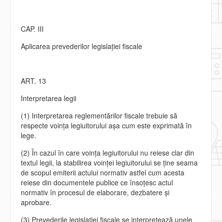
CAP. III
Aplicarea prevederilor legislaţiei fiscale
ART. 13
Interpretarea legii
(1) Interpretarea reglementărilor fiscale trebuie să
respecte voinţa legiuitorului aşa cum este exprimată în
lege.
(2) În cazul în care voinţa legiuitorului nu reiese clar din
textul legii, la stabilirea voinţei legiuitorului se ţine seama
de scopul emiterii actului normativ astfel cum acesta
reiese din documentele publice ce însoţesc actul
normativ în procesul de elaborare, dezbatere şi
aprobare.
(3) Prevederile legislaţiei fiscale se interpretează unele