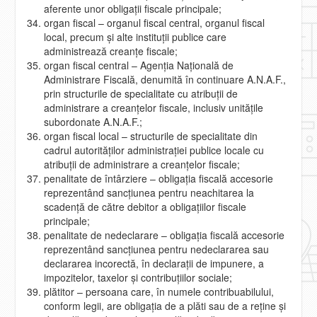
aferente unor obligaţii fiscale principale;
organ fiscal – organul fiscal central, organul fiscal
local, precum şi alte instituţii publice care
administrează creanţe fiscale;
organ fiscal central – Agenţia Naţională de
Administrare Fiscală, denumită în continuare A.N.A.F.,
prin structurile de specialitate cu atribuţii de
administrare a creanţelor fiscale, inclusiv unităţile
subordonate A.N.A.F.;
organ fiscal local – structurile de specialitate din
cadrul autorităţilor administraţiei publice locale cu
atribuţii de administrare a creanţelor fiscale;
penalitate de întârziere – obligaţia fiscală accesorie
reprezentând sancţiunea pentru neachitarea la
scadenţă de către debitor a obligaţiilor fiscale
principale;
penalitate de nedeclarare – obligaţia fiscală accesorie
reprezentând sancţiunea pentru nedeclararea sau
declararea incorectă, în declaraţii de impunere, a
impozitelor, taxelor şi contribuţiilor sociale;
plătitor – persoana care, în numele contribuabilului,
conform legii, are obligaţia de a plăti sau de a reţine şi