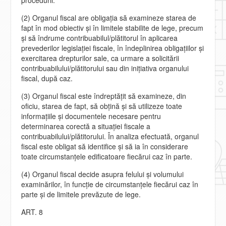
(2) Organul fiscal are obligaţia să examineze starea de
fapt în mod obiectiv şi în limitele stabilite de lege, precum
şi să îndrume contribuabilul/plătitorul în aplicarea
prevederilor legislaţiei fiscale, în îndeplinirea obligaţiilor şi
exercitarea drepturilor sale, ca urmare a solicitării
contribuabilului/plătitorului sau din iniţiativa organului
fiscal, după caz.
(3) Organul fiscal este îndreptăţit să examineze, din
oficiu, starea de fapt, să obţină şi să utilizeze toate
informaţiile şi documentele necesare pentru
determinarea corectă a situaţiei fiscale a
contribuabilului/plătitorului. În analiza efectuată, organul
fiscal este obligat să identifice şi să ia în considerare
toate circumstanţele edificatoare fiecărui caz în parte.
(4) Organul fiscal decide asupra felului şi volumului
examinărilor, în funcţie de circumstanţele fiecărui caz în
parte şi de limitele prevăzute de lege.
ART. 8