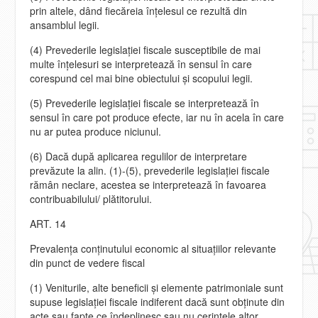
prin altele, dând fiecăreia înţelesul ce rezultă din
ansamblul legii.
(4) Prevederile legislaţiei fiscale susceptibile de mai
multe înţelesuri se interpretează în sensul în care
corespund cel mai bine obiectului şi scopului legii.
(5) Prevederile legislaţiei fiscale se interpretează în
sensul în care pot produce efecte, iar nu în acela în care
nu ar putea produce niciunul.
(6) Dacă după aplicarea regulilor de interpretare
prevăzute la alin. (1)-(5), prevederile legislaţiei fiscale
rămân neclare, acestea se interpretează în favoarea
contribuabilului/ plătitorului.
ART. 14
Prevalenţa conţinutului economic al situaţiilor relevante
din punct de vedere fiscal
(1) Veniturile, alte beneficii şi elemente patrimoniale sunt
supuse legislaţiei fiscale indiferent dacă sunt obţinute din
acte sau fapte ce îndeplinesc sau nu cerinţele altor