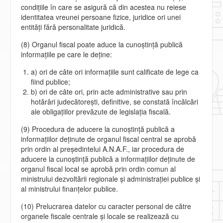
condiţiile în care se asigură că din acestea nu reiese
identitatea vreunei persoane fizice, juridice ori unei
entităţi fără personalitate juridică.
(8) Organul fiscal poate aduce la cunoştinţă publică
informaţiile pe care le deţine:
a) ori de câte ori informaţiile sunt calificate de lege ca
fiind publice;
b) ori de câte ori, prin acte administrative sau prin
hotărâri judecătoreşti, definitive, se constată încălcări
ale obligaţiilor prevăzute de legislaţia fiscală.
(9) Procedura de aducere la cunoştinţă publică a
informaţiilor deţinute de organul fiscal central se aprobă
prin ordin al preşedintelui A.N.A.F., iar procedura de
aducere la cunoştinţă publică a informaţiilor deţinute de
organul fiscal local se aprobă prin ordin comun al
ministrului dezvoltării regionale şi administraţiei publice şi
al ministrului finanţelor publice.
(10) Prelucrarea datelor cu caracter personal de către
organele fiscale centrale şi locale se realizează cu