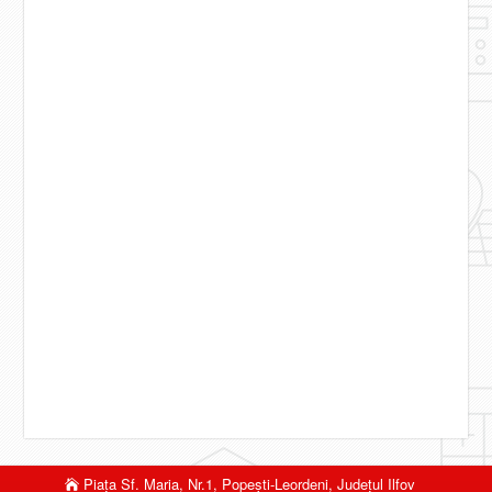
Piaţa Sf. Maria, Nr.1, Popeşti-Leordeni, Judeţul Ilfov