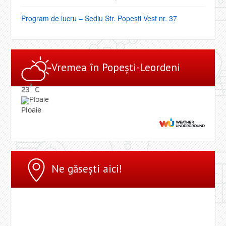
Program de lucru – Sediu Str. Popești Vest nr. 37
Vremea ȋn Popești-Leordeni
°
23
C
Ploaie
Ne găsești aici!