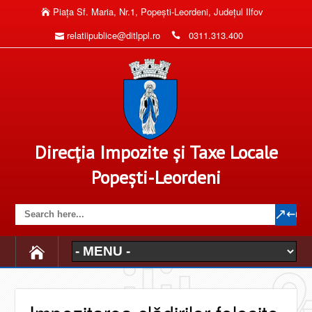
Piaţa Sf. Maria, Nr.1, Popeşti-Leordeni, Judeţul Ilfov
relatiipublice@ditlppl.ro
0311.313.400
Direcția Impozite și Taxe Locale
Popești-Leordeni